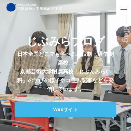
Blo
じぶみらブログ
日本全国どこでも学べる単位制・通信制
高校。
京都芸術大学附属高校「じぶんみらい
科」の学びの様子やコラム記事などを発
信しています。
Webサイト