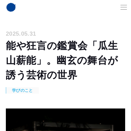
2025.05.31
能や狂言の鑑賞会「瓜生
山薪能」。幽玄の舞台が
誘う芸術の世界
学びのこと