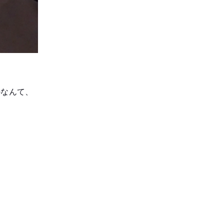
かなんて、
。