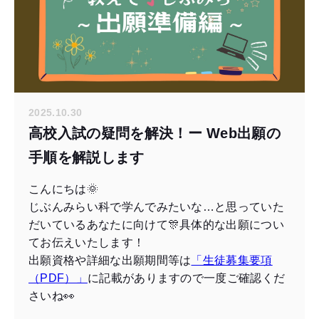
2025.10.30
高校入試の疑問を解決！ー Web出願の
手順を解説します
こんにちは🌞
じぶんみらい科で学んでみたいな…と思っていた
だいているあなたに向けて🎊具体的な出願につい
てお伝えいたします！
出願資格や詳細な出願期間等は
「生徒募集要項
（PDF）」
に記載がありますので一度ご確認くだ
さいね👀