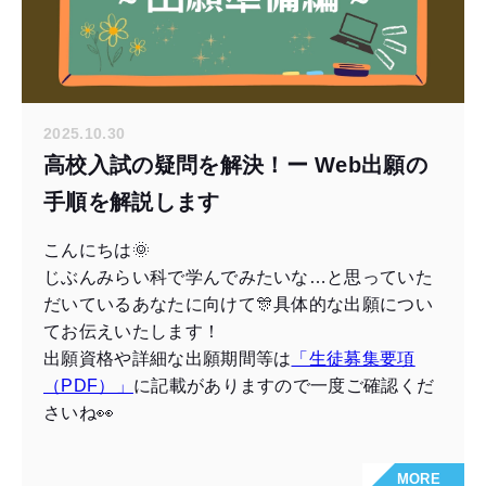
2025.10.30
高校入試の疑問を解決！ー Web出願の
手順を解説します
こんにちは🌞
じぶんみらい科で学んでみたいな…と思っていた
だいているあなたに向けて🎊具体的な出願につい
てお伝えいたします！
出願資格や詳細な出願期間等は
「生徒募集要項
（PDF）」
に記載がありますので一度ご確認くだ
さいね👀
MORE